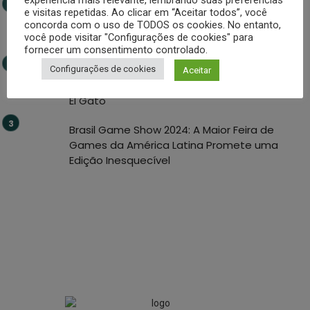
experiência mais relevante, lembrando suas preferências
Vencer os Jogos da Morte: Descubra O
e visitas repetidas. Ao clicar em “Aceitar todos”, você
concorda com o uso de TODOS os cookies. No entanto,
Abismo de Celina, o Novo Lançamento de
você pode visitar "Configurações de cookies" para
Ariani Castelo
fornecer um consentimento controlado.
Brasil Game Show 2024: Participe do Beta
Configurações de cookies
Aceitar
Exclusivo de El Hero, o Novo Battle Royale de
El Gato
Brasil Game Show 2024: A Maior Feira de
Games da América Latina Promete uma
Edição Inesquecível