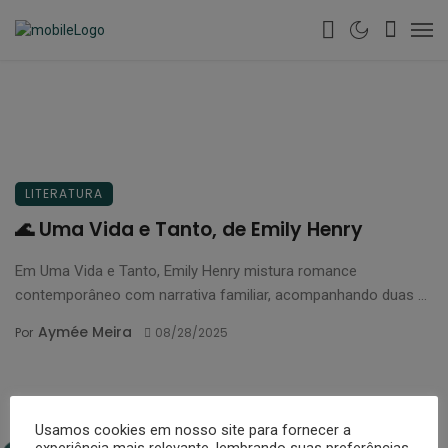
LITERATURA
🌊 Uma Vida e Tanto, de Emily Henry
Em Uma Vida e Tanto, Emily Henry mistura romance
contemporâneo com narrativa familiar, acompanhando duas ...
Aymée Meira
Por
08/28/2025
Usamos cookies em nosso site para fornecer a