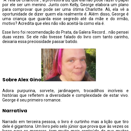
“A Teia de Charlotte”, a profesora diz que ela não pode fazer o papel
por ele ser um menino. Junto com Kelly, George elabora um plano
para comprovar que pode ser uma ótima Charlotte. Ali, ela vê a
oportunidade de dizer quem ela realmente é. Além disso, George é
uma criança que guarda esse segredo até da mãe e do irmão,
motivo? Acredita que eles não vão aceitá-la como ela é.
Esse livro foi recomendação do Prata, da Galera Record… não pensei
duas vezes. Se ele não tivesse falado do livro com tanto carinho,
deixaria essa preciosidade passar batido.
Sobre Alex Gino
Adora purpurina, sorvete, jardinagem, trocadilhos incríveis e
histórias que refletem a diversidade e complexidade de estar vivo.
George é seu primeiro romance.
Narrativa
Narrado em terceira pessoa, o livro é curtinho mas a lição que tiro
dele é gigantona. Um livro pelo selo júnior que prova que às vezes os
livros para os menores, tem muito mais conteúdo do que muitos