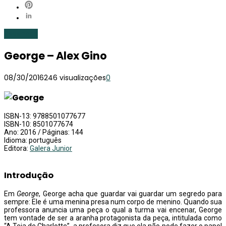
Resenhas
George – Alex Gino
08/30/2016
246 visualizações
0
ISBN-13: 9788501077677
ISBN-10: 8501077674
Ano: 2016 / Páginas: 144
Idioma: português
Editora:
Galera Junior
Introdução
Em
George
, George acha que guardar vai guardar um segredo para
sempre: Ele é uma menina presa num corpo de menino. Quando sua
professora anuncia uma peça o qual a turma vai encenar, George
tem vontade de ser a aranha protagonista da peça, intitulada como