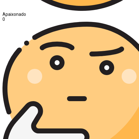
Apaixonado
0