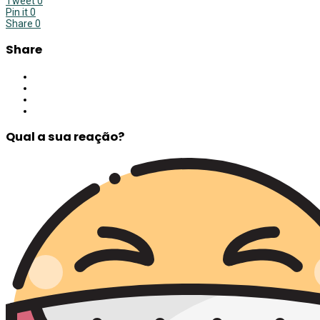
Tweet
0
Pin it
0
Share
0
Share
Qual a sua reação?