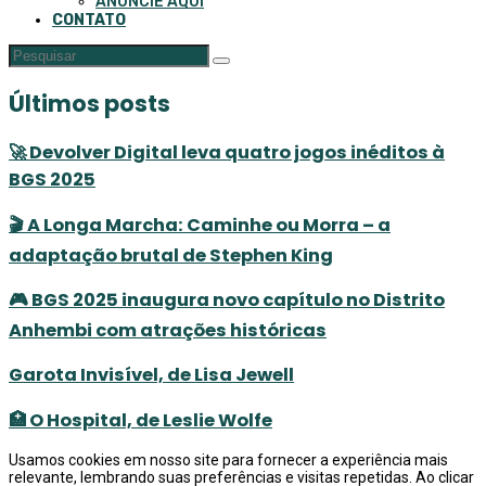
ANUNCIE AQUI
CONTATO
Últimos posts
🚀 Devolver Digital leva quatro jogos inéditos à
BGS 2025
🎬 A Longa Marcha: Caminhe ou Morra – a
adaptação brutal de Stephen King
🎮 BGS 2025 inaugura novo capítulo no Distrito
Anhembi com atrações históricas
Garota Invisível, de Lisa Jewell
🏥 O Hospital, de Leslie Wolfe
Usamos cookies em nosso site para fornecer a experiência mais
relevante, lembrando suas preferências e visitas repetidas. Ao clicar