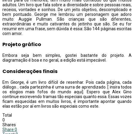
adultos. Um livro que fala sobre a diversidade e sobre pessoas reais,
receios, vontades e sonhos. De um jeito objetivo, descomplicado e
bem pontuado. George me lembrou um personagem que adoro
muito: Auggie Pullman. São crianças que são diferentes,
extraordinárias e muito cativantes do jeitinho que são. Se eu for
resumir em uma frase, sem dúvida é essa: São 144 páginas escritas
com amor.
Projeto gráfico
Embora seja bem simples, gostei bastante do projeto. A
diagramação é boa e no geral, a edição está impecável.
Considerações finais
Em
George
, é um livro difícil de resenhar. Pois cada página, cada
diálogo… cada partezinha é uma surra de aprendizado. [ insira todos
os elogios mais fofos do mundo aqui]. Espero que Alex Gino
continue escrevendo tramas tão especiais quanto essa. Essas vozes
ficam esquecidas em muitos livros, é importante apontar quando
elas estão por aí em livros são especiais como este.
Total
0
Shares
Share
0