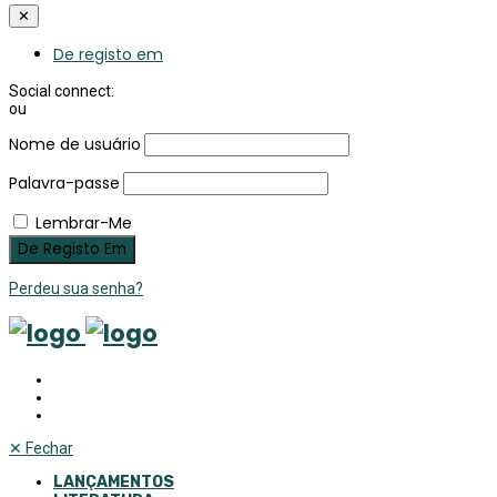
✕
De registo em
Social connect:
ou
Nome de usuário
Palavra-passe
Lembrar-Me
Perdeu sua senha?
✕
Fechar
LANÇAMENTOS