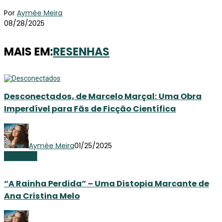
Por
Aymée Meira
08/28/2025
MAIS EM:
RESENHAS
Desconectados, de Marcelo Marçal: Uma Obra
Imperdível para Fãs de Ficção Científica
Aymée Meira
01/25/2025
Resenhas
“A Rainha Perdida” – Uma Distopia Marcante de
Ana Cristina Melo