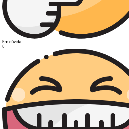
Em dúvida
0