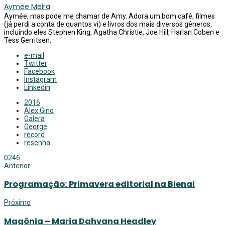
Aymée Meira
Aymée, mas pode me chamar de Amy. Adora um bom café, filmes
(já perdi a conta de quantos vi) e livros dos mais diversos gêneros,
incluindo eles Stephen King, Agatha Christie, Joe Hill, Harlan Coben e
Tess Gerritsen.
e-mail
Twitter
Facebook
Instagram
Linkedin
2016
Alex Gino
Galera
George
record
resenha
0
246
Anterior
Programação: Primavera editorial na Bienal
Próximo
Magônia – Maria Dahvana Headley