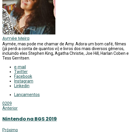
Aymée Meira
Aymée, mas pode me chamar de Amy. Adora um bom café, filmes
(já perdi a conta de quantos vi) e livros dos mais diversos gêneros,
incluindo eles Stephen King, Agatha Christie, Joe Hill, Harlan Coben e
Tess Gerritsen.
e-mail
Twitter
Facebook
Instagram
Linkedin
Lançamentos
0
209
Anterior
Nintendo na BGS 2019
Próximo