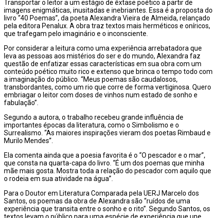
Transportar o leitor a um estágio de êxtase poético a partir de
imagens enigmáticas, inusitadas e inebriantes. Essa é a proposta do
livro “40 Poemas”, da poeta Alexandra Vieira de Almeida, relançado
pela editora Penalux. A obra traz textos mais herméticos e oníricos,
que trafegam pelo imaginário e o inconsciente.
Por considerar a leitura como uma experiência arrebatadora que
leva as pessoas aos mistérios do ser e do mundo, Alexandra faz
questão de enfatizar essas características em sua obra com um
conteúdo poético muito rico e extenso que brinca o tempo todo com
a imaginação do público. “Meus poemas são caudalosos,
transbordantes, como um rio que corre de forma vertiginosa. Quero
embriagar o leitor com doses de vinhos num estado de sonho e
fabulação”.
Segundo a autora, o trabalho recebeu grande influência de
importantes épocas da literatura, como o Simbolismo e o
Surrealismo. “As maiores inspirações vieram dos poetas Rimbaud e
Murilo Mendes”.
Ela comenta ainda que a poesia favorita é o “O pescador e o mar”,
que consta na quarta-capa do livro. “É um dos poemas que minha
mãe mais gosta. Mostra toda a relação do pescador com aquilo que
o rodeia em sua atividade na água”.
Para o Doutor em Literatura Comparada pela UERJ Marcelo dos
Santos, os poemas da obra de Alexandra são “ruídos de uma
experiência que transita entre o sonho e o rito”. Segundo Santos, os
textos levam o público para uma espécie de experiência que une