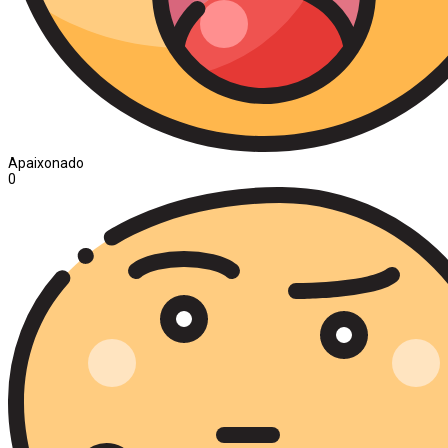
Apaixonado
0