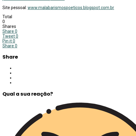
Site pessoal:
www.malabarismospoeticos.blogspot.com.br
Total
0
Shares
Share
0
Tweet
0
Pin it
0
Share
0
Share
Qual a sua reação?