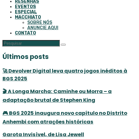
RESENHAS
EVENTOS
ESPECIAL
MACCHIATO
SOBRE NÓS
ANUNCIE AQUI
CONTATO
Últimos posts
🚀 Devolver Digital leva quatro jogos inéditos à
BGS 2025
🎬 A Longa Marcha: Caminhe ou Morra – a
adaptação brutal de Stephen King
🎮 BGS 2025 inaugura novo capítulo no Distrito
Anhembi com atrações históricas
Garota Invisível, de Lisa Jewell