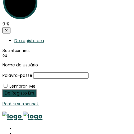
0
%
✕
De registo em
Social connect:
ou
Nome de usuário
Palavra-passe
Lembrar-Me
Perdeu sua senha?