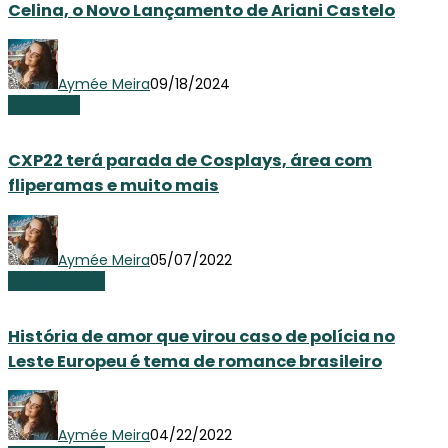
Celina, o Novo Lançamento de Ariani Castelo
Aymée Meira
09/18/2024
Novidades
CXP22 terá parada de Cosplays, área com
fliperamas e muito mais
Aymée Meira
05/07/2022
Lançamentos
História de amor que virou caso de polícia no
Leste Europeu é tema de romance brasileiro
Aymée Meira
04/22/2022