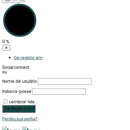
0
%
✕
De registo em
Social connect:
ou
Nome de usuário
Palavra-passe
Lembrar-Me
Perdeu sua senha?