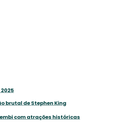
S 2025
o brutal de Stephen King
hembi com atrações históricas