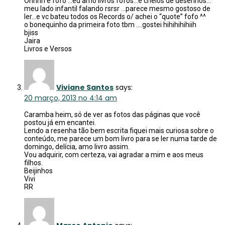
Ohhhh é fofo …eu amo livros fofos…e cheios de desenhos…
meu lado infantil falando rsrsr …parece mesmo gostoso de
ler…e vc bateu todos os Records o/ achei o “quote” fofo ^^
o bonequinho da primeira foto tbm ….gostei hihihihihiih
bjiss
Jaira
Livros e Versos
Viviane Santos
says:
20 março, 2013 no 4:14 am
Caramba heim, só de ver as fotos das páginas que você
postou já em encantei.
Lendo a resenha tão bem escrita fiquei mais curiosa sobre o
conteúdo, me parece um bom livro para se ler numa tarde de
domingo, delícia, amo livro assim.
Vou adquirir, com certeza, vai agradar a mim e aos meus
filhos.
Beijinhos
Vivi
RR