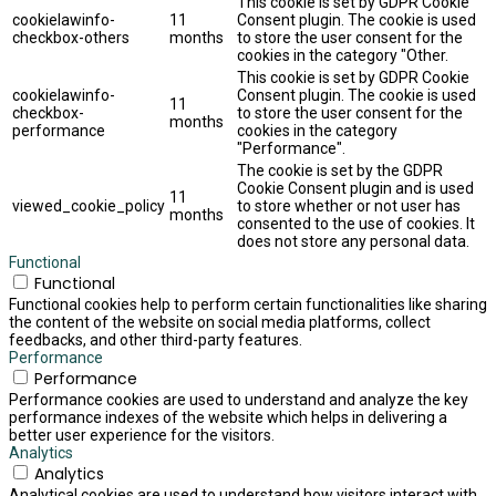
This cookie is set by GDPR Cookie
cookielawinfo-
11
Consent plugin. The cookie is used
checkbox-others
months
to store the user consent for the
cookies in the category "Other.
This cookie is set by GDPR Cookie
cookielawinfo-
Consent plugin. The cookie is used
11
checkbox-
to store the user consent for the
months
performance
cookies in the category
"Performance".
The cookie is set by the GDPR
Cookie Consent plugin and is used
11
viewed_cookie_policy
to store whether or not user has
months
consented to the use of cookies. It
does not store any personal data.
Functional
Functional
Functional cookies help to perform certain functionalities like sharing
the content of the website on social media platforms, collect
feedbacks, and other third-party features.
Performance
Performance
Performance cookies are used to understand and analyze the key
performance indexes of the website which helps in delivering a
better user experience for the visitors.
Analytics
Analytics
Analytical cookies are used to understand how visitors interact with