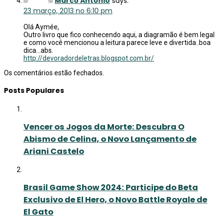
Marco Antonio
says:
23 março, 2013 no 6:10 pm
Olá Aymée,
Outro livro que fico conhecendo aqui, a diagramão é bem legal
e como você mencionou a leitura parece leve e divertida..boa
dica…abs.
http://devoradordeletras.blogspot.com.br/
Os comentários estão fechados.
Posts Populares
Vencer os Jogos da Morte: Descubra O
Abismo de Celina, o Novo Lançamento de
Ariani Castelo
Brasil Game Show 2024: Participe do Beta
Exclusivo de El Hero, o Novo Battle Royale de
El Gato