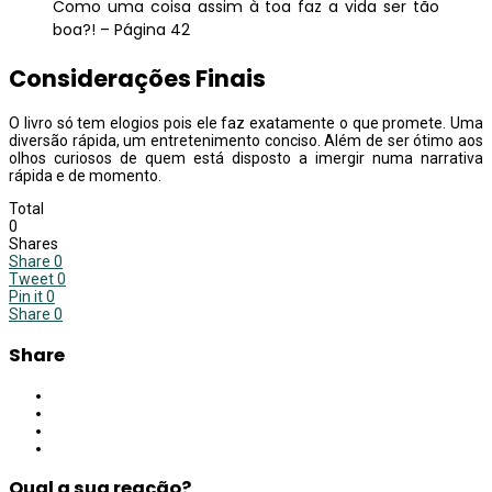
Como uma coisa assim à toa faz a vida ser tão
boa?! – Página 42
Considerações Finais
O livro só tem elogios pois ele faz exatamente o que promete. Uma
diversão rápida, um entretenimento conciso. Além de ser ótimo aos
olhos curiosos de quem está disposto a imergir numa narrativa
rápida e de momento.
Total
0
Shares
Share
0
Tweet
0
Pin it
0
Share
0
Share
Qual a sua reação?