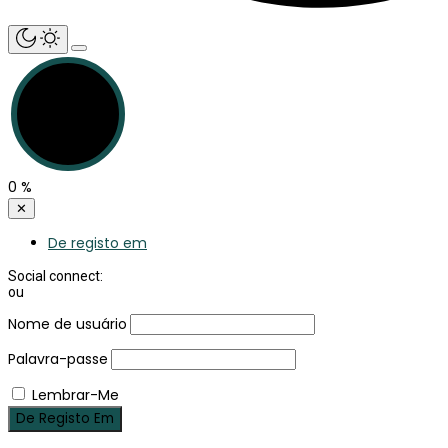
0
%
✕
De registo em
Social connect:
ou
Nome de usuário
Palavra-passe
Lembrar-Me