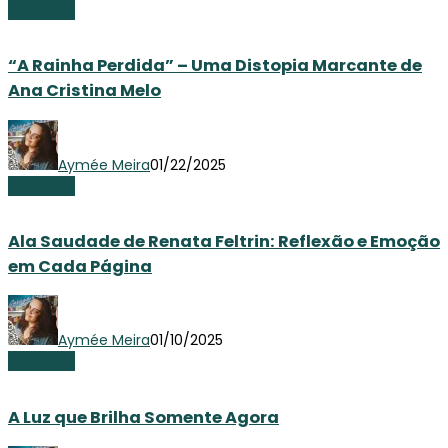
Resenhas
“A Rainha Perdida” – Uma Distopia Marcante de
Ana Cristina Melo
Aymée Meira
01/22/2025
Resenhas
Ala Saudade de Renata Feltrin: Reflexão e Emoção
em Cada Página
Aymée Meira
01/10/2025
Resenhas
A Luz que Brilha Somente Agora