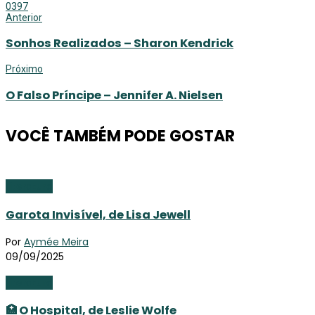
0
397
Anterior
Sonhos Realizados – Sharon Kendrick
Próximo
O Falso Príncipe – Jennifer A. Nielsen
VOCÊ TAMBÉM PODE GOSTAR
Literatura
Garota Invisível, de Lisa Jewell
Por
Aymée Meira
09/09/2025
Literatura
🏥 O Hospital, de Leslie Wolfe