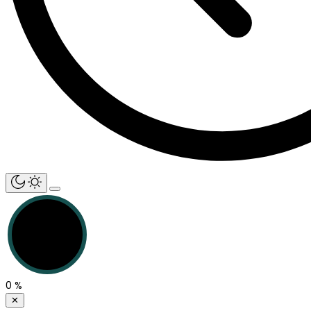
0
%
✕