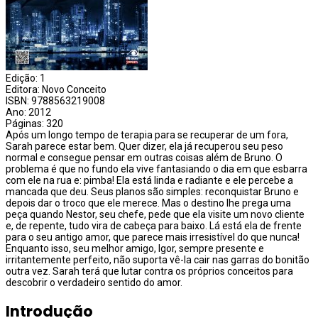
Edição: 1
Editora: Novo Conceito
ISBN: 9788563219008
Ano: 2012
Páginas: 320
Após um longo tempo de terapia para se recuperar de um fora,
Sarah parece estar bem. Quer dizer, ela já recuperou seu peso
normal e consegue pensar em outras coisas além de Bruno. O
problema é que no fundo ela vive fantasiando o dia em que esbarra
com ele na rua e: pimba! Ela está linda e radiante e ele percebe a
mancada que deu. Seus planos são simples: reconquistar Bruno e
depois dar o troco que ele merece. Mas o destino lhe prega uma
peça quando Nestor, seu chefe, pede que ela visite um novo cliente
e, de repente, tudo vira de cabeça para baixo. Lá está ela de frente
para o seu antigo amor, que parece mais irresistível do que nunca!
Enquanto isso, seu melhor amigo, Igor, sempre presente e
irritantemente perfeito, não suporta vê-la cair nas garras do bonitão
outra vez. Sarah terá que lutar contra os próprios conceitos para
descobrir o verdadeiro sentido do amor.
Introdução