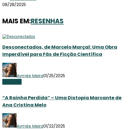
08/28/2025
MAIS EM:
RESENHAS
Desconectados, de Marcelo Marçal: Uma Obra
Imperdível para Fãs de Ficção Científica
Aymée Meira
01/25/2025
Resenhas
“A Rainha Perdida” – Uma Distopia Marcante de
Ana Cristina Melo
Aymée Meira
01/22/2025