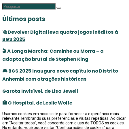
Últimos posts
🚀 Devolver Digital leva quatro jogos inéditos à
BGS 2025
🎬 A Longa Marcha: Caminhe ou Morra – a
adaptação brutal de Stephen King
🎮 BGS 2025 inaugura novo capítulo no Distrito
Anhembi com atrações históricas
Garota Invisível, de Lisa Jewell
🏥 O Hospital, de Leslie Wolfe
Usamos cookies em nosso site para fornecer a experiência mais
relevante, lembrando suas preferências e visitas repetidas. Ao clicar
em “Aceitar todos”, você concorda com o uso de TODOS os cookies.
No entanto, você pode visitar "Configurações de cookies" para