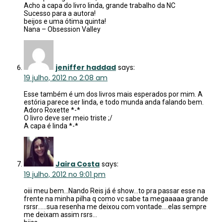
Acho a capa do livro linda, grande trabalho da NC
Sucesso para a autora!
beijos e uma ótima quinta!
Nana – Obsession Valley
jeniffer haddad
says:
19 julho, 2012 no 2:08 am
Esse também é um dos livros mais esperados por mim. A
estória parece ser linda, e todo munda anda falando bem.
Adoro Roxette *-*
O livro deve ser meio triste ;/
A capa é linda *-*
Jaira Costa
says:
19 julho, 2012 no 9:01 pm
oiii meu bem…Nando Reis já é show…to pra passar esse na
frente na minha pilha q como vc sabe ta megaaaaa grande
rsrsr……sua resenha me deixou com vontade….elas sempre
me deixam assim rsrs…