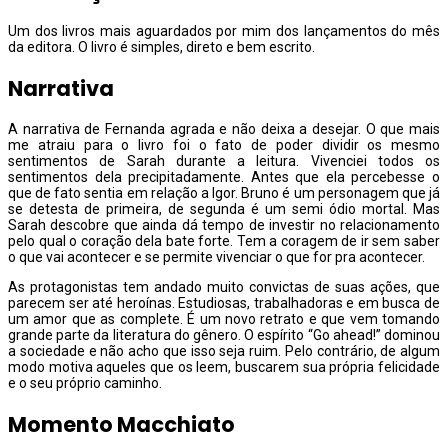
Um dos livros mais aguardados por mim dos lançamentos do mês
da editora. O livro é simples, direto e bem escrito.
Narrativa
A narrativa de Fernanda agrada e não deixa a desejar. O que mais
me atraiu para o livro foi o fato de poder dividir os mesmo
sentimentos de Sarah durante a leitura. Vivenciei todos os
sentimentos dela precipitadamente. Antes que ela percebesse o
que de fato sentia em relação a Igor. Bruno é um personagem que já
se detesta de primeira, de segunda é um semi ódio mortal. Mas
Sarah descobre que ainda dá tempo de investir no relacionamento
pelo qual o coração dela bate forte. Tem a coragem de ir sem saber
o que vai acontecer e se permite vivenciar o que for pra acontecer.
As protagonistas tem andado muito convictas de suas ações, que
parecem ser até heroínas. Estudiosas, trabalhadoras e em busca de
um amor que as complete. É um novo retrato e que vem tomando
grande parte da literatura do gênero. O espírito “Go ahead!” dominou
a sociedade e não acho que isso seja ruim. Pelo contrário, de algum
modo motiva aqueles que os leem, buscarem sua própria felicidade
e o seu próprio caminho.
Momento Macchiato