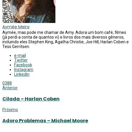
Aymée Meira
Aymée, mas pode me chamar de Amy. Adora um bom café, filmes
(já perdi a conta de quantos vi) e livros dos mais diversos gêneros,
incluindo eles Stephen King, Agatha Christie, Joe Hill, Harlan Coben e
Tess Gerritsen.
e-mail
Twitter
Facebook
Instagram
Linkedin
0
388
Anterior
Cilada – Harlan Coben
Próximo
Adoro Problemas – Michael Moore