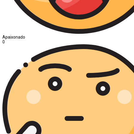
Apaixonado
0