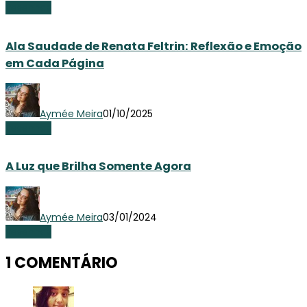
Resenhas
Ala Saudade de Renata Feltrin: Reflexão e Emoção
em Cada Página
Aymée Meira
01/10/2025
Resenhas
A Luz que Brilha Somente Agora
Aymée Meira
03/01/2024
Resenhas
1 COMENTÁRIO