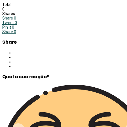
Total
0
Shares
Share
0
Tweet
0
Pin it
0
Share
0
Share
Qual a sua reação?