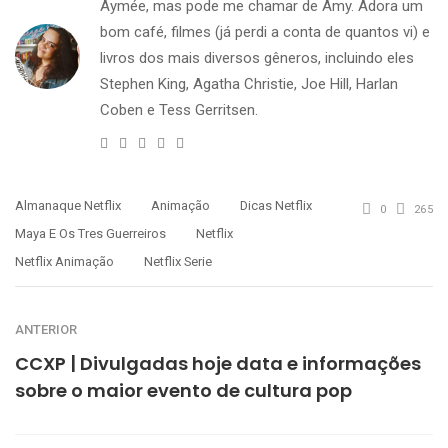
Aymée, mas pode me chamar de Amy. Adora um
bom café, filmes (já perdi a conta de quantos vi) e
livros dos mais diversos gêneros, incluindo eles
Stephen King, Agatha Christie, Joe Hill, Harlan
Coben e Tess Gerritsen.
e-
Twitter
Facebook
Instagram
Linkedin
mail
Almanaque Netflix
Animação
Dicas Netflix
0
265
Maya E Os Tres Guerreiros
Netflix
Netflix Animação
Netflix Serie
ANTERIOR
CCXP | Divulgadas hoje data e informações
sobre o maior evento de cultura pop