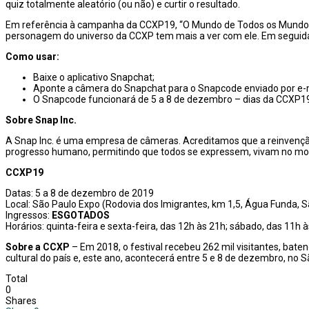
quiz totalmente aleatório (ou não) e curtir o resultado.
Em referência à campanha da CCXP19, “O Mundo de Todos os Mundos”, o
personagem do universo da CCXP tem mais a ver com ele. Em seguida
Como usar:
Baixe o aplicativo Snapchat;
Aponte a câmera do Snapchat para o Snapcode enviado por e-m
O Snapcode funcionará de 5 a 8 de dezembro – dias da CCXP1
Sobre Snap Inc.
A Snap Inc. é uma empresa de câmeras. Acreditamos que a reinvenç
progresso humano, permitindo que todos se expressem, vivam no mo
CCXP19
Datas: 5 a 8 de dezembro de 2019
Local: São Paulo Expo (Rodovia dos Imigrantes, km 1,5, Água Funda, 
Ingressos:
ESGOTADOS
Horários: quinta-feira e sexta-feira, das 12h às 21h; sábado, das 11h 
Sobre a CCXP
– Em 2018, o festival recebeu 262 mil visitantes, bat
cultural do país e, este ano, acontecerá entre 5 e 8 de dezembro, no
Total
0
Shares