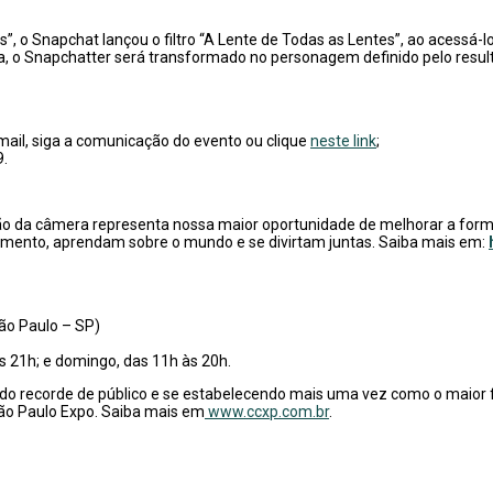
 Snapchat lançou o filtro “A Lente de Todas as Lentes”, ao acessá-lo
, o Snapchatter será transformado no personagem definido pelo resul
ail, siga a comunicação do evento ou clique
neste link
;
9.
ão da câmera representa nossa maior oportunidade de melhorar a for
mento, aprendam sobre o mundo e se divirtam juntas. Saiba mais em:
São Paulo – SP)
às 21h; e domingo, das 11h às 20h.
endo recorde de público e se estabelecendo mais uma vez como o maior f
 São Paulo Expo. Saiba mais em
www.ccxp.com.br
.