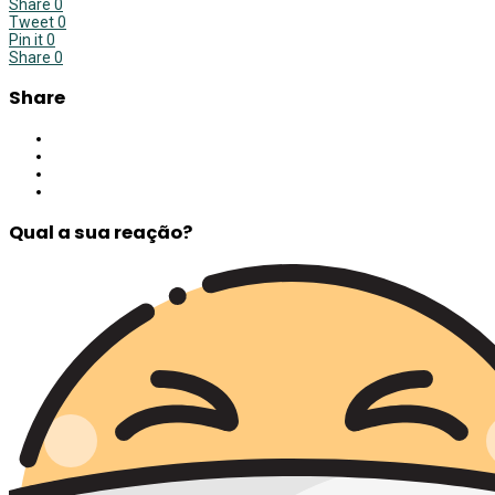
Share
0
Tweet
0
Pin it
0
Share
0
Share
Qual a sua reação?