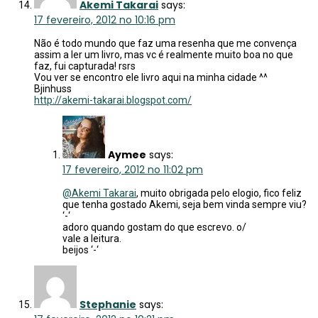
Akemi Takarai
says:
17 fevereiro, 2012 no 10:16 pm
Não é todo mundo que faz uma resenha que me convença
assim a ler um livro, mas vc é realmente muito boa no que
faz, fui capturada! rsrs
Vou ver se encontro ele livro aqui na minha cidade ^^
Bjinhuss
http://akemi-takarai.blogspot.com/
Aymee
says:
17 fevereiro, 2012 no 11:02 pm
@Akemi Takarai
, muito obrigada pelo elogio, fico feliz
que tenha gostado Akemi, seja bem vinda sempre viu?
‘-‘
adoro quando gostam do que escrevo. o/
vale a leitura.
beijos ‘-‘
Stephanie
says: