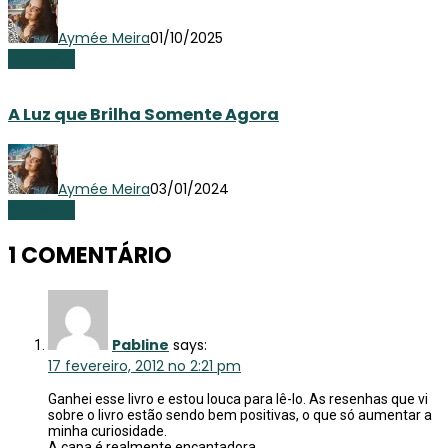
Aymée Meira
01/10/2025
Resenhas
A Luz que Brilha Somente Agora
Aymée Meira
03/01/2024
Resenhas
1 COMENTÁRIO
Pabline
says:
17 fevereiro, 2012 no 2:21 pm
Ganhei esse livro e estou louca para lê-lo. As resenhas que vi
sobre o livro estão sendo bem positivas, o que só aumentar a
minha curiosidade.
A capa é realmente encantadora.