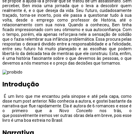
se propõe a ajudá-la a provar que se tratou de um assassinato. Sem
perceber, Ben inicia uma jornada que o leva a descobrir quem
realmente é, e o que deseja da vida. Seu futuro, cuidadosamente
traçado, torna-se incerto, pois ele passa a questionar tudo à sua
volta, desde o emprego como professor de História, até o
relacionamento com sua noiva. Quando a conheceu, Ben tinha
ficado impressionado com seu otimismo e sua autoconfiança. Com
o tempo, porém, ela apenas reforçava nele a sensação de solidão
que o fazia relembrar sua infância problemática. Essa procura pelas
respostas o deixará dividido entre a responsabilidade e a felicidade,
entre seu futuro há muito planejado e as escolhas que podem
libertá-lo da delicada teia de mentiras que ele construiu. Esta, enfim,
é uma história fascinante sobre o que devemos às pessoas, o que
devemos a nós mesmos e o preço das decisões que tomamos.
Introdução
É um livro que me encantou pela sinopse e até pela capa, como
disse num post anterior. Não conhecia a autora, e gostei bastante da
narrativa que flue rapidamente. Ela é autora de 6 romances e esse é
o primeiro que a
Novo Conceito
nos trás, o
que possivelmente iremos ver outras obras dela em breve, pois esse
livro é uma boa estreia no Brasil.
Narrativa