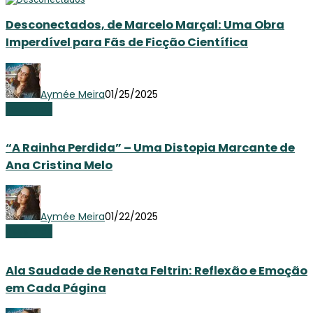
Desconectados, de Marcelo Marçal: Uma Obra
Imperdível para Fãs de Ficção Científica
Aymée Meira
01/25/2025
Resenhas
“A Rainha Perdida” – Uma Distopia Marcante de
Ana Cristina Melo
Aymée Meira
01/22/2025
Resenhas
Ala Saudade de Renata Feltrin: Reflexão e Emoção
em Cada Página