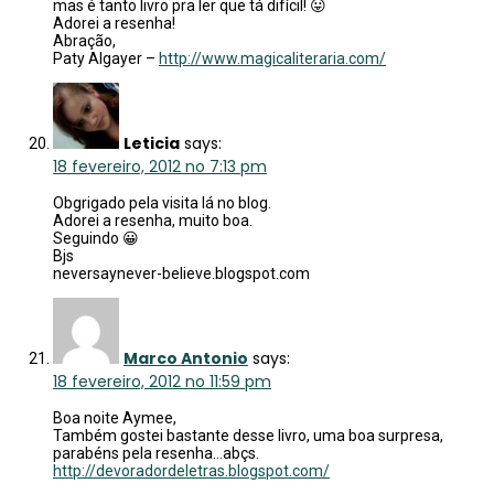
mas é tanto livro pra ler que tá difícil! 😛
Adorei a resenha!
Abração,
Paty Algayer –
http://www.magicaliteraria.com/
Leticia
says:
18 fevereiro, 2012 no 7:13 pm
Obgrigado pela visita lá no blog.
Adorei a resenha, muito boa.
Seguindo 😀
Bjs
neversaynever-believe.blogspot.com
Marco Antonio
says:
18 fevereiro, 2012 no 11:59 pm
Boa noite Aymee,
Também gostei bastante desse livro, uma boa surpresa,
parabéns pela resenha…abçs.
http://devoradordeletras.blogspot.com/