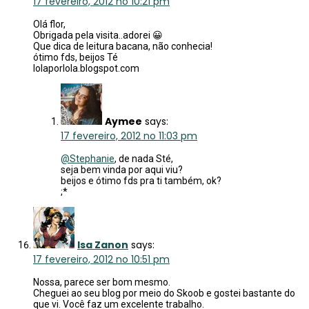
17 fevereiro, 2012 no 10:21 pm
Olá flor,
Obrigada pela visita..adorei 😀
Que dica de leitura bacana, não conhecia!
ótimo fds, beijos Té
lolaporlola.blogspot.com
Aymee
says:
17 fevereiro, 2012 no 11:03 pm
@Stephanie
, de nada Sté,
seja bem vinda por aqui viu?
beijos e ótimo fds pra ti também, ok?
;*
Isa Zanon
says:
17 fevereiro, 2012 no 10:51 pm
Nossa, parece ser bom mesmo.
Cheguei ao seu blog por meio do Skoob e gostei bastante do
que vi. Você faz um excelente trabalho.