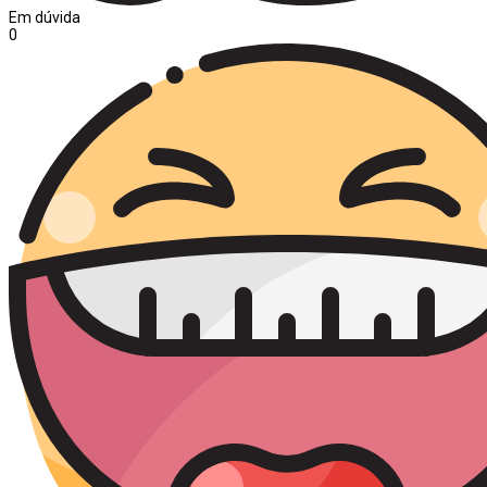
Em dúvida
0