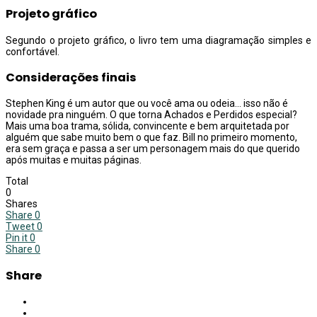
Projeto gráfico
Segundo o projeto gráfico, o livro tem uma diagramação simples e
confortável.
Considerações finais
Stephen King é um autor que ou você ama ou odeia… isso não é
novidade pra ninguém. O que torna Achados e Perdidos especial?
Mais uma boa trama, sólida, convincente e bem arquitetada por
alguém que sabe muito bem o que faz. Bill no primeiro momento,
era sem graça e passa a ser um personagem mais do que querido
após muitas e muitas páginas.
Total
0
Shares
Share
0
Tweet
0
Pin it
0
Share
0
Share