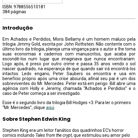
ISBN: 9788556510181
384 páginas
Introdução
Em Achados e Perdidos, Moris Bellamy é um homem maluco pela
trilogia Jimmy Gold, escrita por John Rothstein. Não contente com o
último livro da trilogia, planeja uma vingança para o autor e lhe toma
suas economias e cadernos com manuscritos, que acaba por
escondê-los num lugar que imaginava que nunca encontrariam.
Logo após, é preso por outro crime e passa 35 anos vendo o sol
nascer quadrado, na esperança de que quando sair irá encontrá-los
intactos. Ledo engano, Peter Saubers os encontra e usa em
benefício próprio após uma crise absurda, afinal seu pai é um dos
sobreviventes do Mr. Mercedes. Peter está em perigo. Bill abre uma
agência com Holly e Jeremy, chamada “Achados e Perdidos” e o
caso de Peter começa a ser investigado.
Esse é o segundo livro da trilogia Bill Hodges <3. Para ler o primeiro
“Mr. Mercedes”, clique
aqui
.
Sobre Stephen Edwin King
Stephen King era um leitor fanático dos quadrinhos EC’s horror
comics incluindo
Tales from the crypt
, que estimulou seu amor pelo