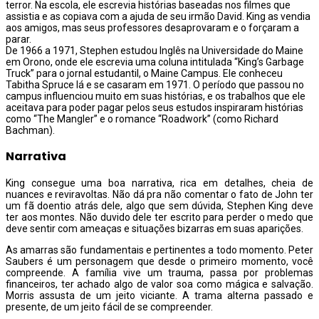
terror. Na escola, ele escrevia histórias baseadas nos filmes que
assistia e as copiava com a ajuda de seu irmão David. King as vendia
aos amigos, mas seus professores desaprovaram e o forçaram a
parar.
De 1966 a 1971, Stephen estudou Inglês na Universidade do Maine
em Orono, onde ele escrevia uma coluna intitulada “King’s Garbage
Truck” para o jornal estudantil, o Maine Campus. Ele conheceu
Tabitha Spruce lá e se casaram em 1971. O período que passou no
campus influenciou muito em suas histórias, e os trabalhos que ele
aceitava para poder pagar pelos seus estudos inspiraram histórias
como “The Mangler” e o romance “Roadwork” (como Richard
Bachman).
Narrativa
King consegue uma boa narrativa, rica em detalhes, cheia de
nuances e reviravoltas. Não dá pra não comentar o fato de John ter
um fã doentio atrás dele, algo que sem dúvida, Stephen King deve
ter aos montes. Não duvido dele ter escrito para perder o medo que
deve sentir com ameaças e situações bizarras em suas aparições.
As amarras são fundamentais e pertinentes a todo momento. Peter
Saubers é um personagem que desde o primeiro momento, você
compreende. A família vive um trauma, passa por problemas
financeiros, ter achado algo de valor soa como mágica e salvação.
Morris assusta de um jeito viciante. A trama alterna passado e
presente, de um jeito fácil de se compreender.