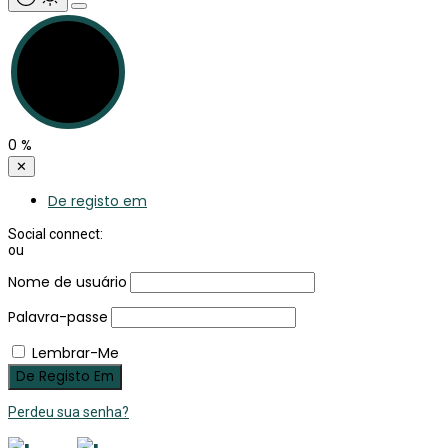
0
%
✕
De registo em
Social connect:
ou
Nome de usuário
Palavra-passe
Lembrar-Me
Perdeu sua senha?