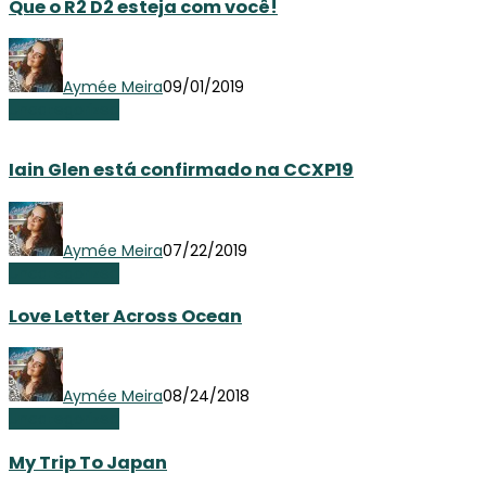
Que o R2 D2 esteja com você!
Aymée Meira
09/01/2019
Uncategorized
Iain Glen está confirmado na CCXP19
Aymée Meira
07/22/2019
Uncategorized
Love Letter Across Ocean
Aymée Meira
08/24/2018
Uncategorized
My Trip To Japan