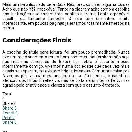
Mais um livro ilustrado pela Casa Rex, preciso dizer alguma coisa?
Acho que não né? Impecável. Tanto na diagramação como a escolha
das ilustrações que fazem total sentido a trama. Fonte agradável,
escolha de tamanho também. O livro tem um ritmo muito
interessante, em poucas páginas já estamos totalmente imersos na
trama.
Considerações Finais
A escolha do título para leitura, foi um pouco premeditada. Nunca
tive um relacionamento muito bom com meu pai (embora não seja
nas mesmas condições do texto). Ler sobre o assunto mexeu
internamente comigo. Vivemos numa sociedade que cada vez mais
casais se separam, ou existem brigas intensas. Com tanta coisa pra
fazer, os pais acabam esquecendo o que é essencial, o carinho e
atenção dos filhos. É reflexivo, não se trata de um tema feliz, mas
agrada pela criatividade e clareza com que o assunto é tratado.
Total
0
Shares
Share
0
Tweet
0
Pin it
0
Share
0