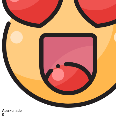
Apaixonado
0