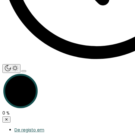
0
%
✕
De registo em