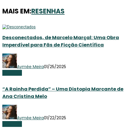
MAIS EM:
RESENHAS
Desconectados, de Marcelo Marçal: Uma Obra
Imperdível para Fãs de Ficção Científica
Aymée Meira
01/25/2025
Resenhas
“A Rainha Perdida” – Uma Distopia Marcante de
Ana Cristina Melo
Aymée Meira
01/22/2025
Resenhas