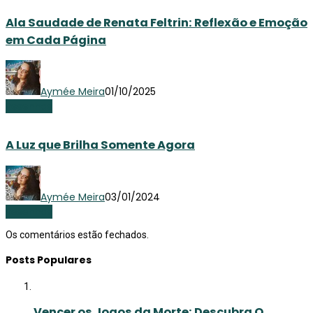
Ala Saudade de Renata Feltrin: Reflexão e Emoção
em Cada Página
Aymée Meira
01/10/2025
Resenhas
A Luz que Brilha Somente Agora
Aymée Meira
03/01/2024
Resenhas
Os comentários estão fechados.
Posts Populares
Vencer os Jogos da Morte: Descubra O