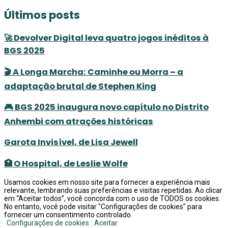
Últimos posts
🚀 Devolver Digital leva quatro jogos inéditos à
BGS 2025
🎬 A Longa Marcha: Caminhe ou Morra – a
adaptação brutal de Stephen King
🎮 BGS 2025 inaugura novo capítulo no Distrito
Anhembi com atrações históricas
Garota Invisível, de Lisa Jewell
🏥 O Hospital, de Leslie Wolfe
Usamos cookies em nosso site para fornecer a experiência mais
relevante, lembrando suas preferências e visitas repetidas. Ao clicar
em “Aceitar todos”, você concorda com o uso de TODOS os cookies.
No entanto, você pode visitar "Configurações de cookies" para
fornecer um consentimento controlado.
Configurações de cookies
Aceitar