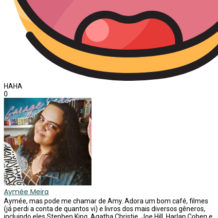
HAHA
0
Aymée Meira
Aymée, mas pode me chamar de Amy. Adora um bom café, filmes
(já perdi a conta de quantos vi) e livros dos mais diversos gêneros,
incluindo eles Stephen King, Agatha Christie, Joe Hill, Harlan Coben e