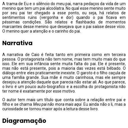
A trama de Eu e o silêncio do meu pai, narra pedaços da vida de um
menino que tem um pai alcoólatra. No qual esse menino sente muito
por seu pai ter chegado a esse ponto, ou seja, há relatos de
sentimentos ruins (vergonha e dor) quando o pai ficava em
péssimas condições. São relatos e flashbacks de momentos
marcantes desse menino que desejava que o pai saísse desse vício.
O menino quer a atenção e o carinho do pai.
Narrativa
A narrativa de Caio é feita tanto em primeira como em terceira
pessoa. O protagonista não tem nome, mas tem muito mais do que
isso. Ele em sua infância sente muita falta do pai. Ele é presente,
mas não está presente, pois a maioria das vezes está bêbado. O
diálogo entre eles praticamente inexiste. O garoto é o filho caçula de
uma família grande. Sua mãe é muito carinhosa, mas ele sempre
desejou a atenção daquele que parecia não estar ali. Ao que parece,
o livro é um pouco auto-biografico e a escolha do protagonista não
ter nome é exatamente por esse motivo.
O autor tem mais um título que conta sobre a relação entre pai e
filho e se chama
Meu pai não mora mais aqui
. Eu ainda não o li, mas a
curiosidade se tornou maior após a leitura desse livro.
Diagramação