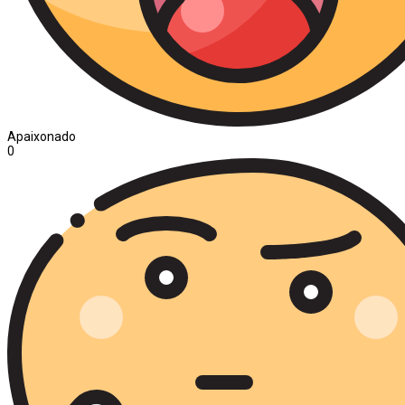
Apaixonado
0