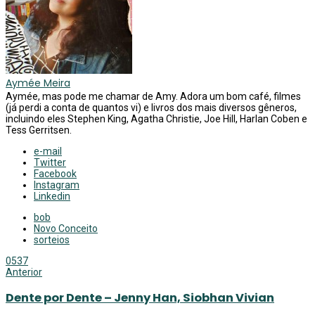
Aymée Meira
Aymée, mas pode me chamar de Amy. Adora um bom café, filmes
(já perdi a conta de quantos vi) e livros dos mais diversos gêneros,
incluindo eles Stephen King, Agatha Christie, Joe Hill, Harlan Coben e
Tess Gerritsen.
e-mail
Twitter
Facebook
Instagram
Linkedin
bob
Novo Conceito
sorteios
0
537
Anterior
Dente por Dente – Jenny Han, Siobhan Vivian