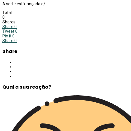
A sorte está lançada o/
Total
0
Shares
Share
0
Tweet
0
Pin it
0
Share
0
Share
Qual a sua reação?