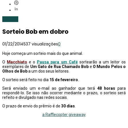
Sorteios
Sorteio Bob em dobro
01/22/2014
537 visualizações
0
Hoje começa um sorteio mais do que animal.
O
Macchiato
e o
Pausa para um Café
sortearão a um leitor os
exemplares de
Um Gato de Rua Chamado Bob
e
O Mundo Pelos o
Olhos de Bob
a um dos seus leitores.
O sorteio será feito no dia
15 de fevereiro
.
Será enviado um e-mail ao ganhador que terá
48 horas
para
respondê-lo. Se isso não ocorrer mediante o prazo, o sorteio será
refeito e divulgado nas redes socais.
O prazo de envio do prêmio é de
30 dias
.
a Rafflecopter giveaway