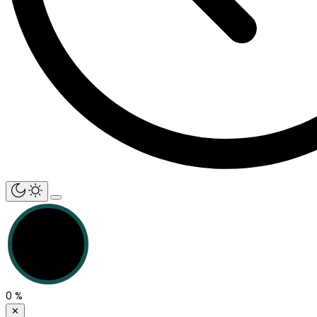
0
%
✕