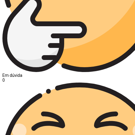
Em dúvida
0