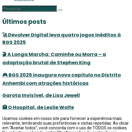
Últimos posts
🚀 Devolver Digital leva quatro jogos inéditos à
BGS 2025
🎬 A Longa Marcha: Caminhe ou Morra – a
adaptação brutal de Stephen King
🎮 BGS 2025 inaugura novo capítulo no Distrito
Anhembi com atrações históricas
Garota Invisível, de Lisa Jewell
🏥 O Hospital, de Leslie Wolfe
Usamos cookies em nosso site para fornecer a experiência mais
relevante, lembrando suas preferências e visitas repetidas. Ao clicar
em “Aceitar todos”, você concorda com o uso de TODOS os cookies.