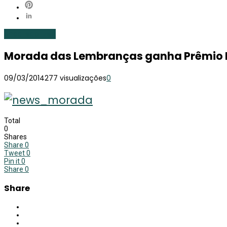
Uncategorized
Morada das Lembranças ganha Prêmio L
09/03/2014
277 visualizações
0
Total
0
Shares
Share
0
Tweet
0
Pin it
0
Share
0
Share